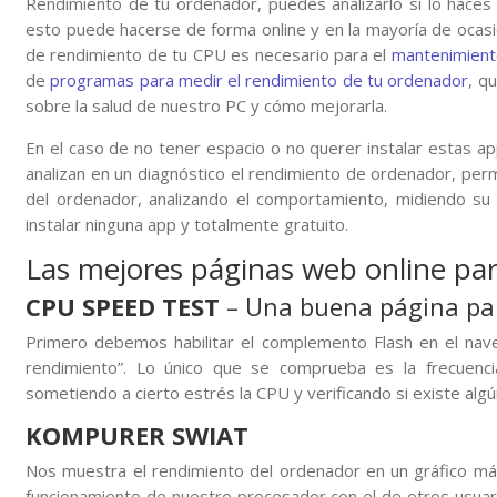
Rendimiento de tu ordenador, puedes analizarlo si lo hace
esto puede hacerse de forma online y en la mayoría de ocasi
de rendimiento de tu CPU es necesario para el
mantenimient
de
programas para medir el rendimiento de tu ordenador
, q
sobre la salud de nuestro PC y cómo mejorarla.
En el caso de no tener espacio o no querer instalar estas 
analizan en un diagnóstico el rendimiento de ordenador, per
del ordenador, analizando el comportamiento, midiendo su 
instalar ninguna app y totalmente gratuito.
Las mejores páginas web online par
CPU SPEED TEST
– Una buena página par
Primero debemos habilitar el complemento Flash en el nav
rendimiento”. Lo único que se comprueba es la frecuenci
sometiendo a cierto estrés la CPU y verificando si existe alg
KOMPURER SWIAT
Nos muestra el rendimiento del ordenador en un gráfico má
funcionamiento de nuestro procesador con el de otros usua