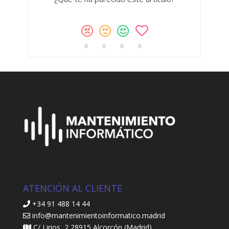
0
0
0
0
ATENCIÓN AL CLIENTE
+34 91 488 14 44
info@mantenimientoinformatico.madrid
C/ Lirios, 2 28915 Alcorcón (Madrid)