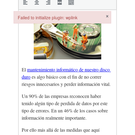
×
Failed to initialize plugin: wplink
Failed to initialize plugin: wplink