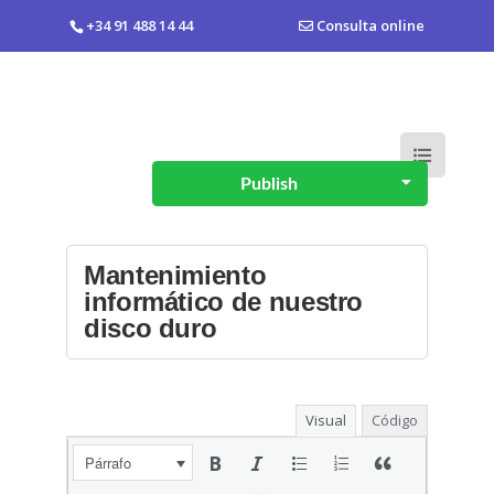
+34 91 488 14 44
Consulta online
Publish
Mantenimiento
informático de nuestro
disco duro
Visual
Código
Párrafo